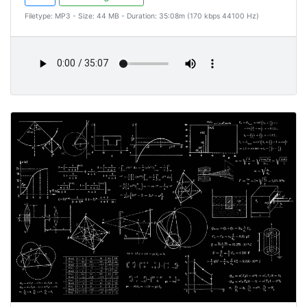
Filetype: MP3 - Size: 44 MB - Duration: 35:08m (170 kbps 44100 Hz)