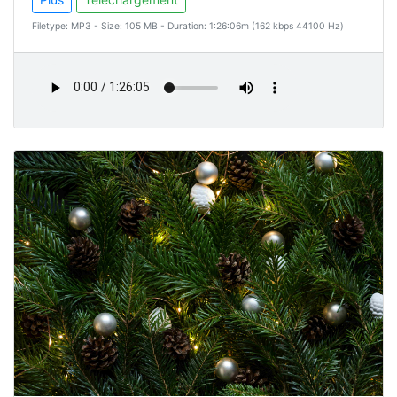
Filetype: MP3 - Size: 105 MB - Duration: 1:26:06m (162 kbps 44100 Hz)