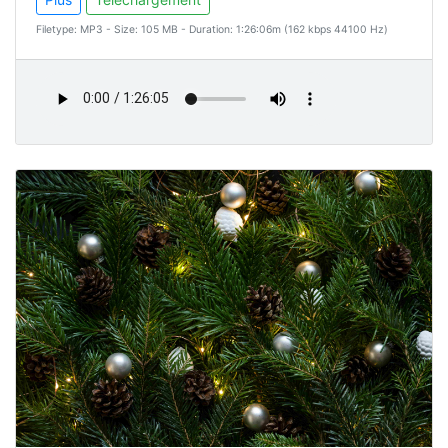
Filetype: MP3 - Size: 105 MB - Duration: 1:26:06m (162 kbps 44100 Hz)