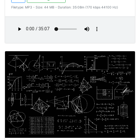
Filetype: MP3 - Size: 44 MB - Duration: 35:08m (170 kbps 44100 Hz)