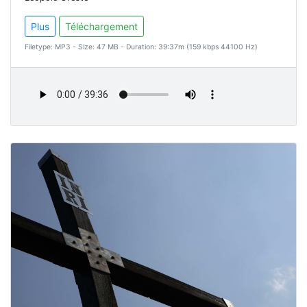
Plus
Téléchargement
Filetype: MP3 - Size: 47 MB - Duration: 39:37m (159 kbps 44100 Hz)