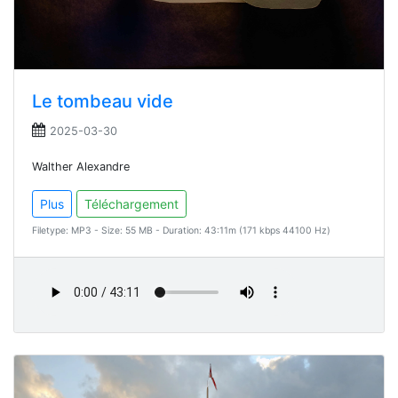
Le tombeau vide
2025-03-30
Walther Alexandre
Plus
Téléchargement
Filetype: MP3 - Size: 55 MB - Duration: 43:11m (171 kbps 44100 Hz)