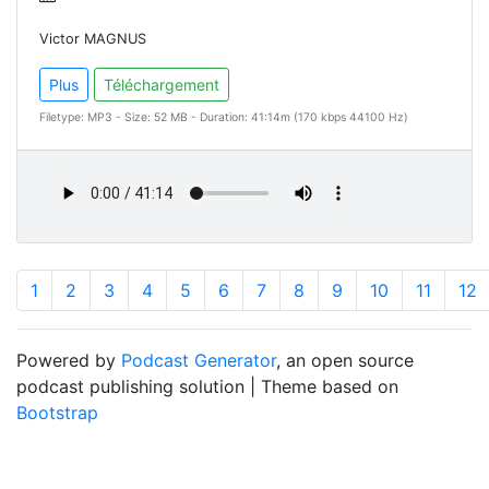
Victor MAGNUS
Plus
Téléchargement
Filetype: MP3 - Size: 52 MB - Duration: 41:14m (170 kbps 44100 Hz)
1
2
3
4
5
6
7
8
9
10
11
12
Powered by
Podcast Generator
, an open source
podcast publishing solution | Theme based on
Bootstrap