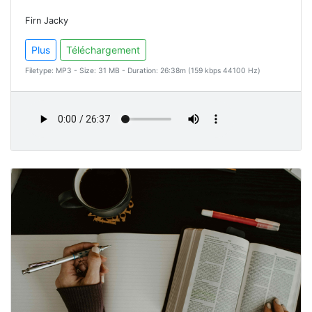
Firn Jacky
Plus
Téléchargement
Filetype: MP3 - Size: 31 MB - Duration: 26:38m (159 kbps 44100 Hz)