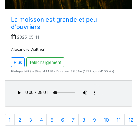
La moisson est grande et peu
d'ouvriers
2025-05-11
Alexandre Walther
Plus
Téléchargement
Filetype: MP3 - Size: 48 MB - Duration: 38:01m (171 kbps 44100 Hz)
1
2
3
4
5
6
7
8
9
10
11
12