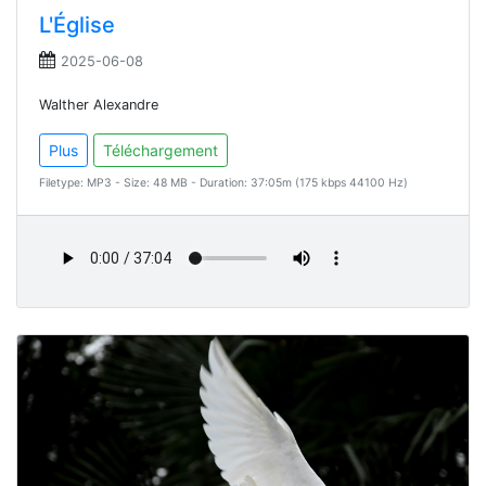
L'Église
2025-06-08
Walther Alexandre
Plus
Téléchargement
Filetype: MP3 - Size: 48 MB - Duration: 37:05m (175 kbps 44100 Hz)