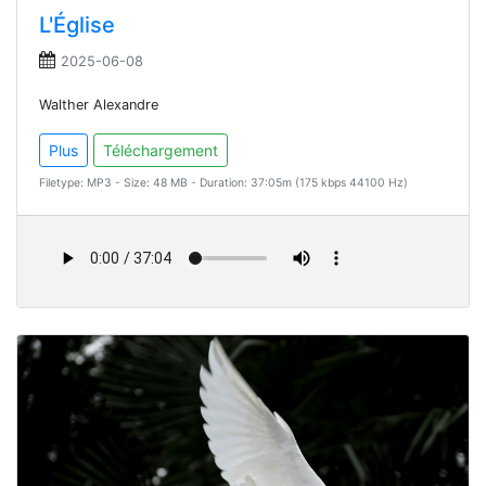
L'Église
2025-06-08
Walther Alexandre
Plus
Téléchargement
Filetype: MP3 - Size: 48 MB - Duration: 37:05m (175 kbps 44100 Hz)