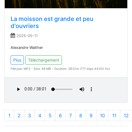
La moisson est grande et peu
d'ouvriers
2025-05-11
Alexandre Walther
Plus
Téléchargement
Filetype: MP3 - Size: 48 MB - Duration: 38:01m (171 kbps 44100 Hz)
1
2
3
4
5
6
7
8
9
10
11
12