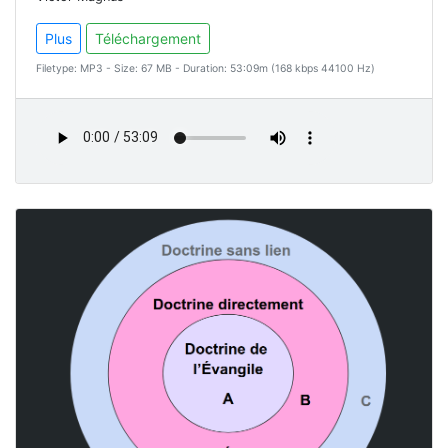
Plus
Téléchargement
Filetype: MP3 - Size: 67 MB - Duration: 53:09m (168 kbps 44100 Hz)