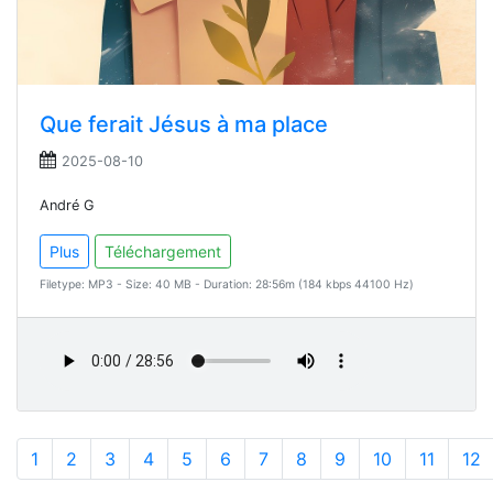
Que ferait Jésus à ma place
2025-08-10
André G
Plus
Téléchargement
Filetype: MP3 - Size: 40 MB - Duration: 28:56m (184 kbps 44100 Hz)
1
2
3
4
5
6
7
8
9
10
11
12