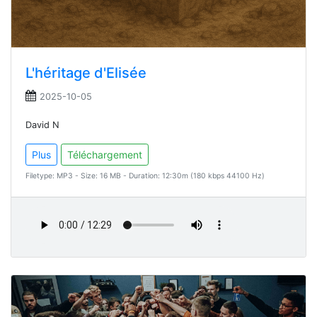
L'héritage d'Elisée
2025-10-05
David N
Plus
Téléchargement
Filetype: MP3 - Size: 16 MB - Duration: 12:30m (180 kbps 44100 Hz)