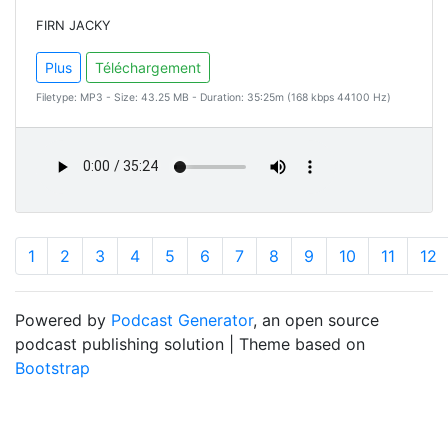
FIRN JACKY
Plus
Téléchargement
Filetype: MP3 - Size: 43.25 MB - Duration: 35:25m (168 kbps 44100 Hz)
1
2
3
4
5
6
7
8
9
10
11
12
Powered by
Podcast Generator
, an open source
podcast publishing solution | Theme based on
Bootstrap