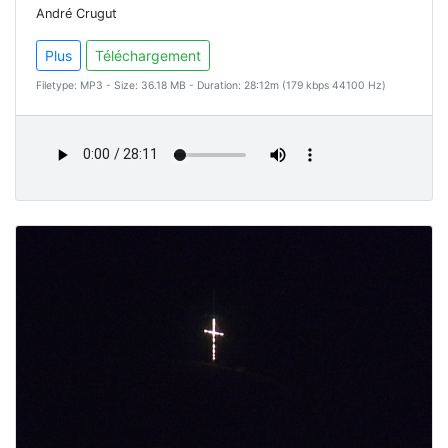
André Crugut
Plus
Téléchargement
Filetype: MP3 - Size: 36.18 MB - Duration: 28:12m (179 kbps 44100 Hz)