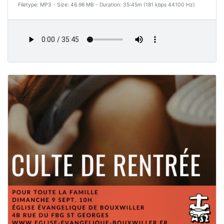
Filetype: MP3 - Size: 46.98 MB - Duration: 35:45m (181 kbps 44100 Hz)