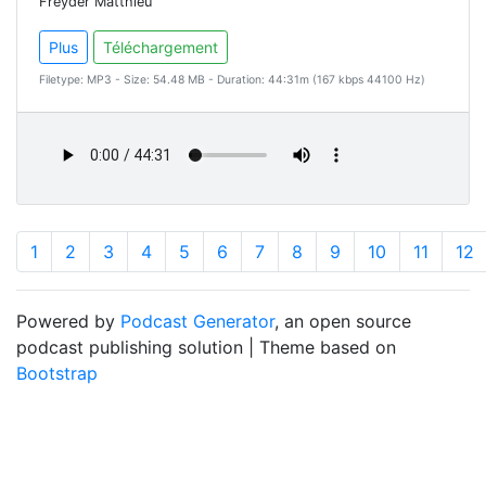
Freyder Matthieu
Plus
Téléchargement
Filetype: MP3 - Size: 54.48 MB - Duration: 44:31m (167 kbps 44100 Hz)
1
2
3
4
5
6
7
8
9
10
11
12
Powered by
Podcast Generator
, an open source
podcast publishing solution | Theme based on
Bootstrap