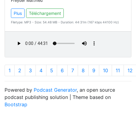
Freyder Matthieu
Plus
Téléchargement
Filetype: MP3 - Size: 54.48 MB - Duration: 44:31m (167 kbps 44100 Hz)
1
2
3
4
5
6
7
8
9
10
11
12
Powered by
Podcast Generator
, an open source
podcast publishing solution | Theme based on
Bootstrap