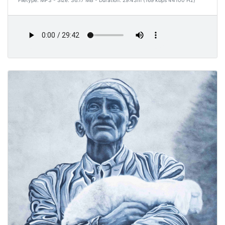
Filetype: MP3 - Size: 36.17 MB - Duration: 29:43m (169 kbps 44100 Hz)