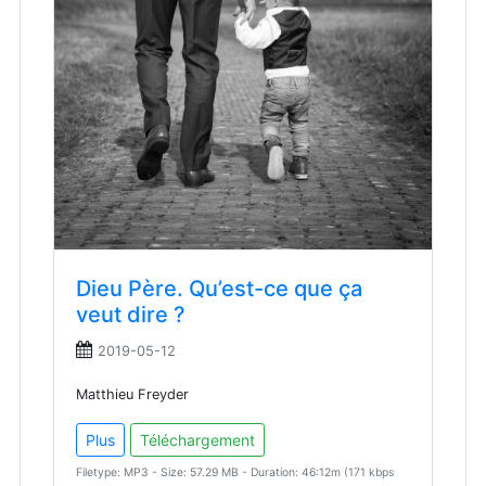
Dieu Père. Qu’est-ce que ça
veut dire ?
2019-05-12
Matthieu Freyder
Plus
Téléchargement
Filetype: MP3 - Size: 57.29 MB - Duration: 46:12m (171 kbps