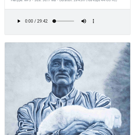
Filetype: MP3 - Size: 36.17 MB - Duration: 29:43m (169 kbps 44100 Hz)