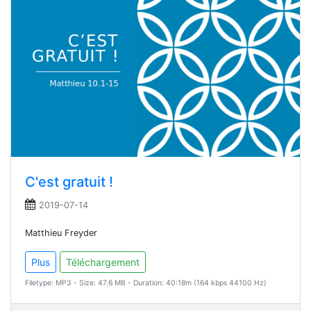
C'est gratuit !
2019-07-14
Matthieu Freyder
Plus
Téléchargement
Filetype: MP3 - Size: 47.6 MB - Duration: 40:18m (164 kbps 44100 Hz)