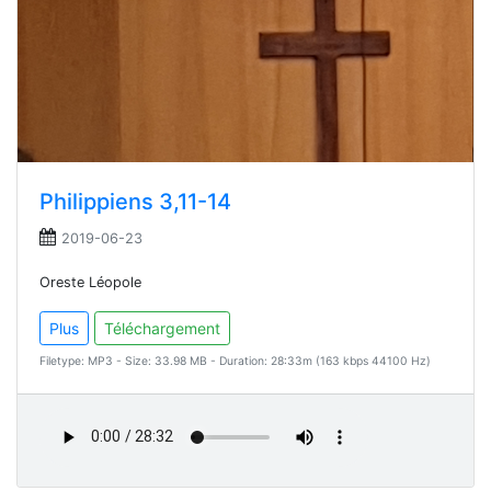
Philippiens 3,11-14
2019-06-23
Oreste Léopole
Plus
Téléchargement
Filetype: MP3 - Size: 33.98 MB - Duration: 28:33m (163 kbps 44100 Hz)