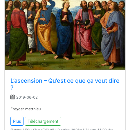
L’ascension – Qu’est ce que ça veut dire
?
2019-06-02
Freyder matthieu
Plus
Téléchargement
Filetype: MP3 - Size: 47.92 MB - Duration: 39:06m (171 kbps 44100 Hz)