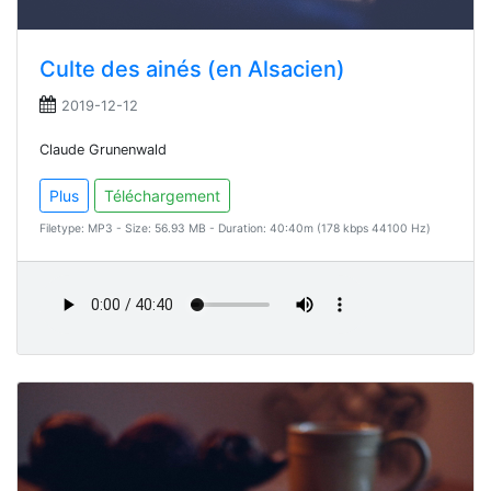
Culte des ainés (en Alsacien)
2019-12-12
Claude Grunenwald
Plus
Téléchargement
Filetype: MP3 - Size: 56.93 MB - Duration: 40:40m (178 kbps 44100 Hz)