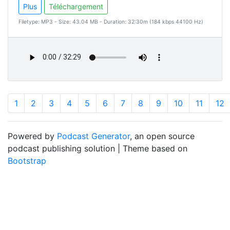
Plus
Téléchargement
Filetype: MP3 - Size: 43.04 MB - Duration: 32:30m (184 kbps 44100 Hz)
1
2
3
4
5
6
7
8
9
10
11
12
Powered by
Podcast Generator
, an open source
podcast publishing solution | Theme based on
Bootstrap