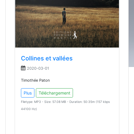
Collines et vallées
2020-03-01
Timothée Paton
Plus
Téléchargement
Filetype: MP3 - Size: 57.08 MB - Duration: 50:35m (157 kbps
44100 Hz)