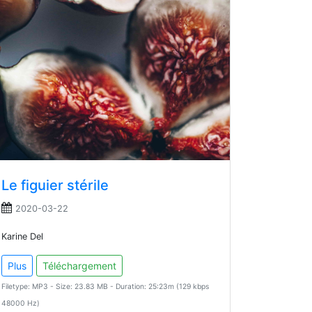
Le figuier stérile
2020-03-22
Karine Del
Plus
Téléchargement
Filetype: MP3 - Size: 23.83 MB - Duration: 25:23m (129 kbps
48000 Hz)