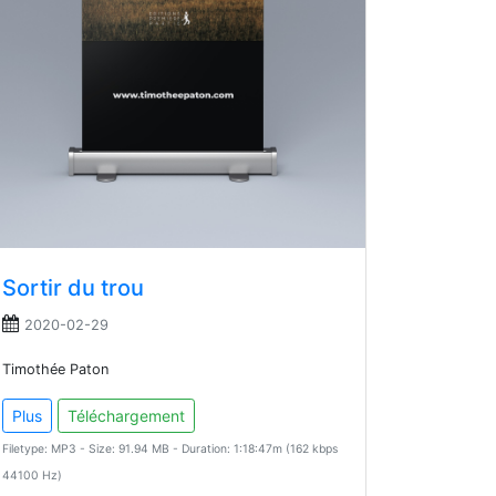
Sortir du trou
2020-02-29
Timothée Paton
Plus
Téléchargement
Filetype: MP3 - Size: 91.94 MB - Duration: 1:18:47m (162 kbps
44100 Hz)