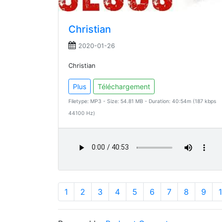
Christian
2020-01-26
Christian
Plus
Téléchargement
Filetype: MP3 - Size: 54.81 MB - Duration: 40:54m (187 kbps
44100 Hz)
1
2
3
4
5
6
7
8
9