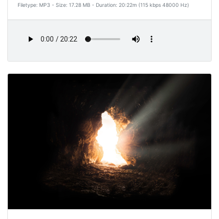
Filetype: MP3 - Size: 17.28 MB - Duration: 20:22m (115 kbps 48000 Hz)