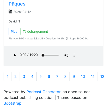
Pâques
2020-04-12
David N
Plus
Téléchargement
Filetype: MP3 - Size: 8.82 MB - Duration: 19:21m (61 kbps 48000 Hz)
1
2
3
4
5
6
7
8
9
10
11
12
Powered by
Podcast Generator
, an open source
podcast publishing solution | Theme based on
Bootstrap