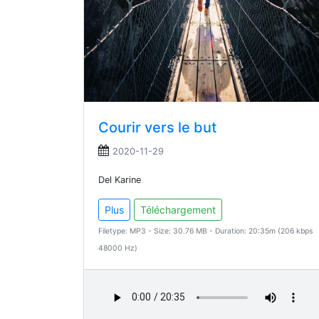
Courir vers le but
2020-11-29
Del Karine
Plus
Téléchargement
Filetype: MP3 - Size: 30.76 MB - Duration: 20:35m (206 kbps
48000 Hz)