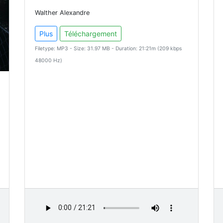
Walther Alexandre
Plus
Téléchargement
Filetype: MP3 - Size: 31.97 MB - Duration: 21:21m (209 kbps
48000 Hz)