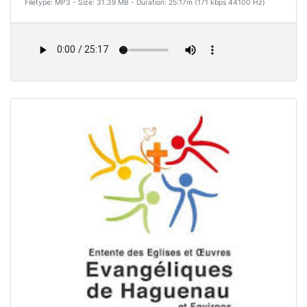
Filetype: MP3 - Size: 31.39 MB - Duration: 25:17m (171 kbps 44100 Hz)