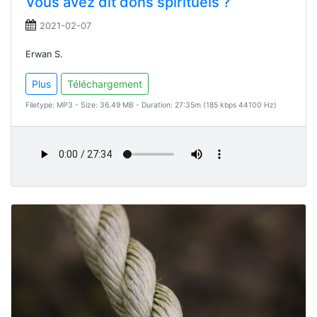
Vous avez dit dons spirituels ?
2021-02-07
Erwan S.
Plus
Téléchargement
Filetype: MP3 - Size: 36.49 MB - Duration: 27:35m (185 kbps 44100 Hz)