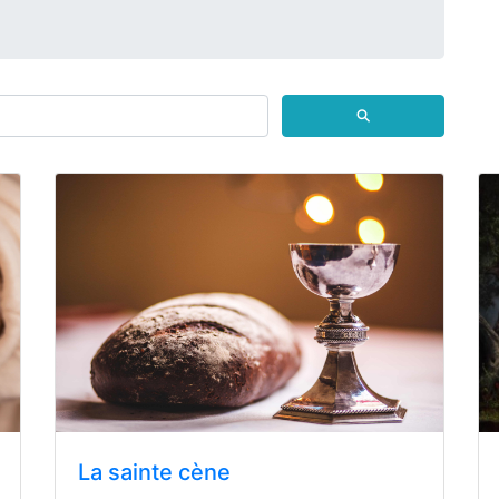
⚲
La sainte cène