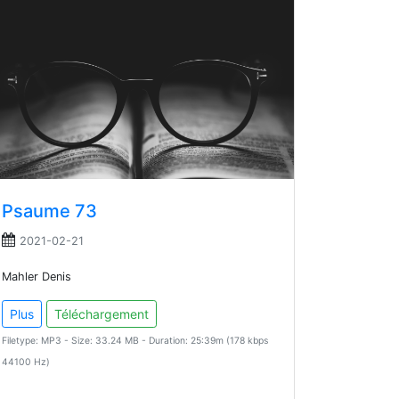
Psaume 73
2021-02-21
Mahler Denis
Plus
Téléchargement
Filetype: MP3 - Size: 33.24 MB - Duration: 25:39m (178 kbps
44100 Hz)