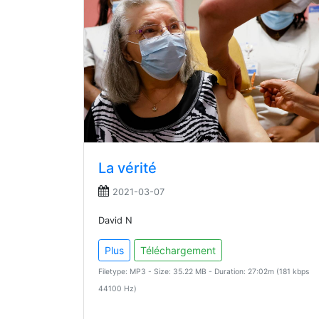
La vérité
2021-03-07
David N
Plus
Téléchargement
Filetype: MP3 - Size: 35.22 MB - Duration: 27:02m (181 kbps
44100 Hz)