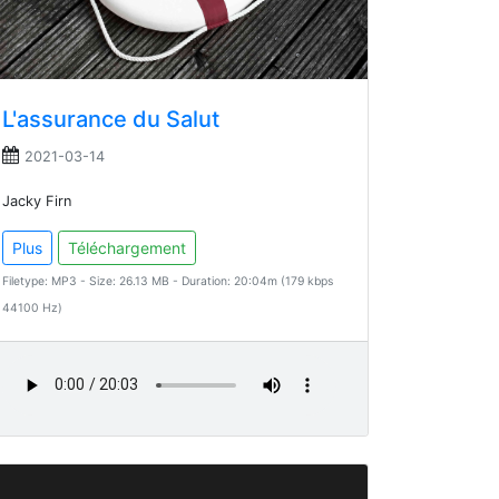
L'assurance du Salut
2021-03-14
Jacky Firn
Plus
Téléchargement
Filetype: MP3 - Size: 26.13 MB - Duration: 20:04m (179 kbps
44100 Hz)