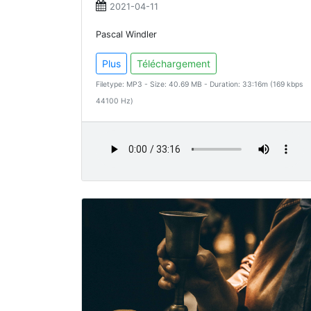
2021-04-11
Pascal Windler
Plus
Téléchargement
Filetype: MP3 - Size: 40.69 MB - Duration: 33:16m (169 kbps
44100 Hz)