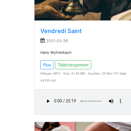
Vendredi Saint
2021-03-28
Hans Wyttenbach
Plus
Téléchargement
Filetype: MP3 - Size: 31.45 MB - Duration: 25:19m (171 kbps
44100 Hz)