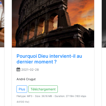
Pourquoi Dieu intervient-il au
dernier moment ?
2021-02-28
André Crugut
Plus
Téléchargement
Filetype: MP3 - Size: 36.16 MB - Duration: 27:19m (183 kbps
44100 Hz)