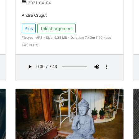
2021-04-04
André Crugut
Plus
Téléchargement
Filetype: MP3 - Size: 9.38 MB - Duration: 7:43m (170 kbps
44100 Hz)