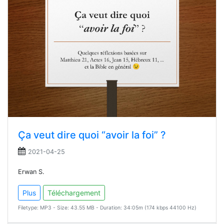
Ça veut dire quoi “avoir la foi” ?
2021-04-25
Erwan S.
Plus
Téléchargement
Filetype: MP3 - Size: 43.55 MB - Duration: 34:05m (174 kbps 44100 Hz)