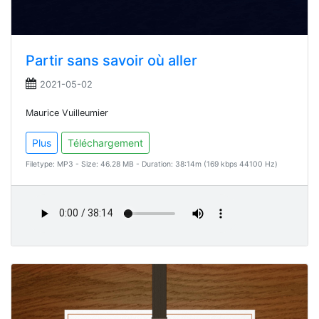
Partir sans savoir où aller
2021-05-02
Maurice Vuilleumier
Plus
Téléchargement
Filetype: MP3 - Size: 46.28 MB - Duration: 38:14m (169 kbps 44100 Hz)