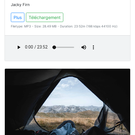
Jacky Firn
Plus
Téléchargement
Filetype: MP3 - Size: 28.49 MB - Duration: 23:52m (166 kbps 44100 Hz)