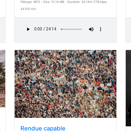
Filetype: MP3 - Size: 31.14 MB - Duration: 24:14m (178 kbps
44100 Hz)
Rendue capable