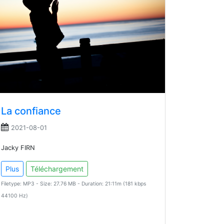
La confiance
2021-08-01
Jacky FIRN
Plus
Téléchargement
Filetype: MP3 - Size: 27.76 MB - Duration: 21:11m (181 kbps
44100 Hz)