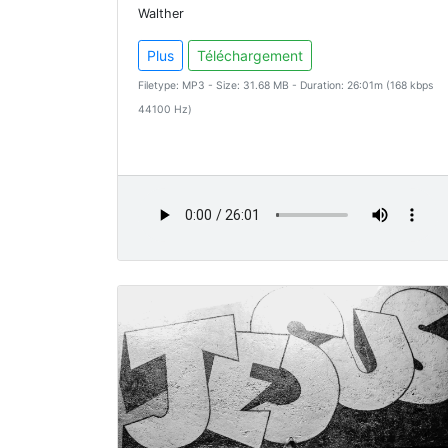
Walther
Plus
Téléchargement
Filetype: MP3 - Size: 31.68 MB - Duration: 26:01m (168 kbps
44100 Hz)