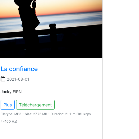
La confiance
2021-08-01
Jacky FIRN
Plus
Téléchargement
Filetype: MP3 - Size: 27.76 MB - Duration: 21:11m (181 kbps
44100 Hz)