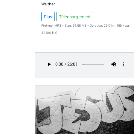
Walther
Plus
Téléchargement
Filetype: MP3 - Size: 31.68 MB - Duration: 26:01m (168 kbps
44100 Hz)