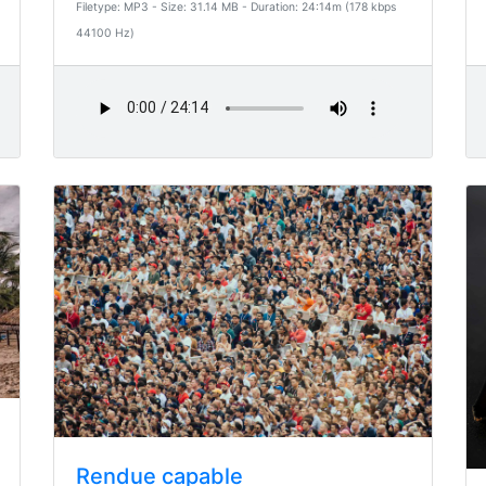
Filetype: MP3 - Size: 31.14 MB - Duration: 24:14m (178 kbps
44100 Hz)
Rendue capable