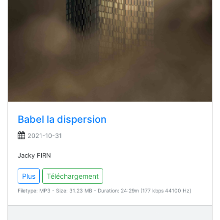
Babel la dispersion
2021-10-31
Jacky FIRN
Plus
Téléchargement
Filetype: MP3 - Size: 31.23 MB - Duration: 24:29m (177 kbps 44100 Hz)