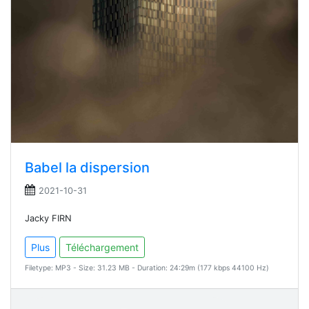
Babel la dispersion
2021-10-31
Jacky FIRN
Plus
Téléchargement
Filetype: MP3 - Size: 31.23 MB - Duration: 24:29m (177 kbps 44100 Hz)