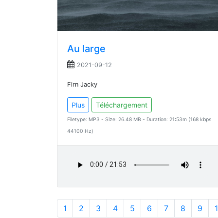
Au large
2021-09-12
Firn Jacky
Plus
Téléchargement
Filetype: MP3 - Size: 26.48 MB - Duration: 21:53m (168 kbps
44100 Hz)
1
2
3
4
5
6
7
8
9