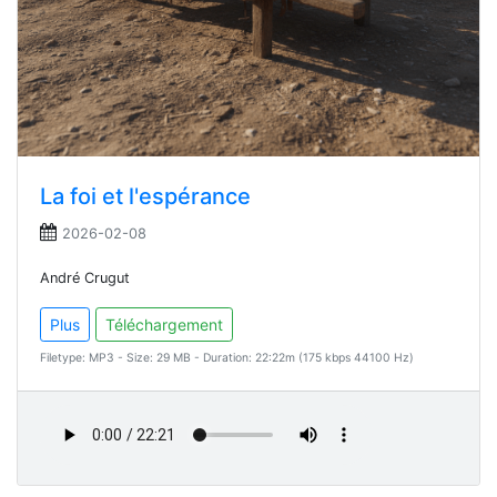
La foi et l'espérance
2026-02-08
André Crugut
Plus
Téléchargement
Filetype: MP3 - Size: 29 MB - Duration: 22:22m (175 kbps 44100 Hz)