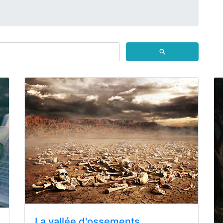
⚲
La vallée d'ossements