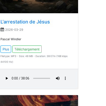
L'arrestation de Jésus
2026-03-29
Pascal Windler
Plus
Téléchargement
Filetype: MP3 - Size: 48 MB - Duration: 38:07m (168 kbps
44100 Hz)