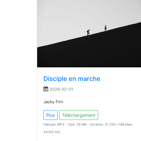
Disciple en marche
2026-02-01
Jacky Firn
Plus
Téléchargement
Filetype: MP3 - Size: 39 MB - Duration: 31:35m (168 kbps
44100 Hz)