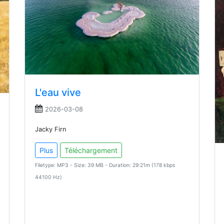
L'eau vive
2026-03-08
Jacky Firn
Plus
Téléchargement
Filetype: MP3 - Size: 39 MB - Duration: 29:21m (178 kbps
44100 Hz)