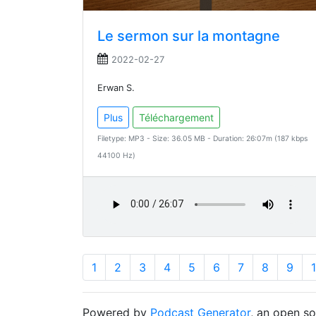
Le sermon sur la montagne
2022-02-27
Erwan S.
Plus
Téléchargement
Filetype: MP3 - Size: 36.05 MB - Duration: 26:07m (187 kbps
44100 Hz)
1
2
3
4
5
6
7
8
9
Powered by
Podcast Generator
, an open s