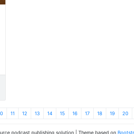
10
11
12
13
14
15
16
17
18
19
20
ource podcast publishing solution | Theme based on
Bootst