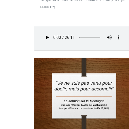
Filetype: MP3 - Size: 31.99 MB - Duration: 26:11m (170 kbps
44100 Hz)