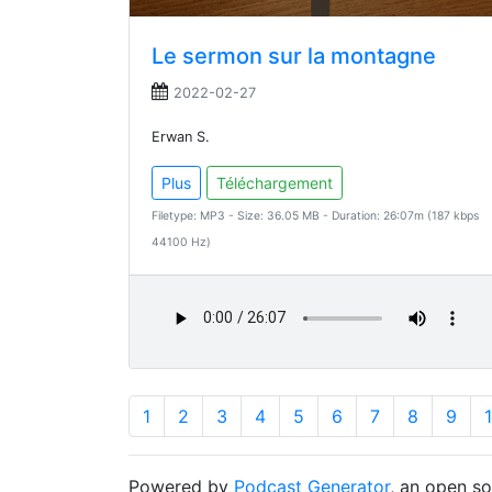
Le sermon sur la montagne
2022-02-27
Erwan S.
Plus
Téléchargement
Filetype: MP3 - Size: 36.05 MB - Duration: 26:07m (187 kbps
44100 Hz)
1
2
3
4
5
6
7
8
9
Powered by
Podcast Generator
, an open s