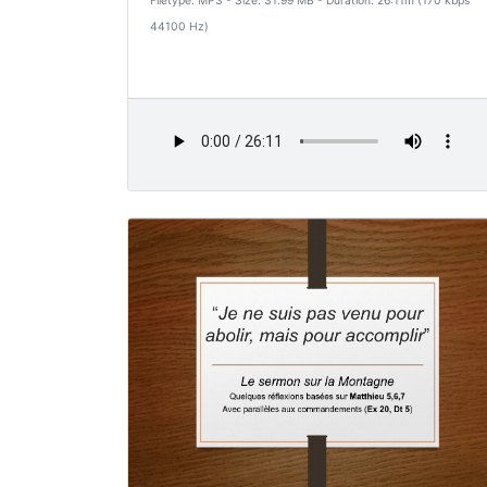
Filetype: MP3 - Size: 31.99 MB - Duration: 26:11m (170 kbps
44100 Hz)