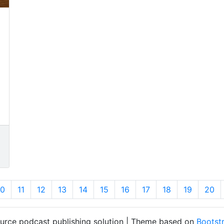
10
11
12
13
14
15
16
17
18
19
20
ource podcast publishing solution | Theme based on
Bootst