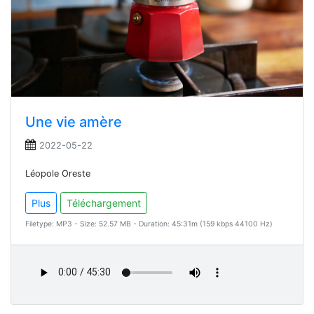
Une vie amère
2022-05-22
Léopole Oreste
Plus
Téléchargement
Filetype: MP3 - Size: 52.57 MB - Duration: 45:31m (159 kbps 44100 Hz)