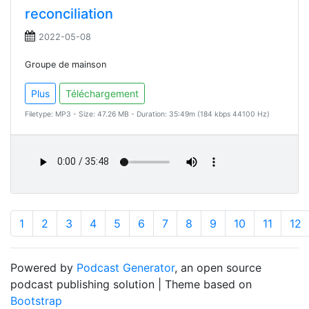
reconciliation
2022-05-08
Groupe de mainson
Plus
Téléchargement
Filetype: MP3 - Size: 47.26 MB - Duration: 35:49m (184 kbps 44100 Hz)
1
2
3
4
5
6
7
8
9
10
11
12
Powered by
Podcast Generator
, an open source
podcast publishing solution | Theme based on
Bootstrap