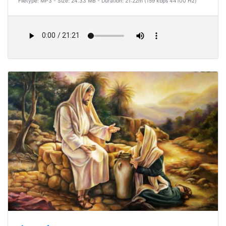
Filetype: MP3 - Size: 24.33 MB - Duration: 21:22m (159 kbps 44100 Hz)