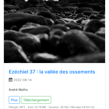
Ezéchiel 37 : la vallée des ossements
2022-08-14
André Muths
Plus
Téléchargement
Filetype: MP3 - Size: 43.79 MB - Duration: 36:18m (166 kbps 44100 Hz)