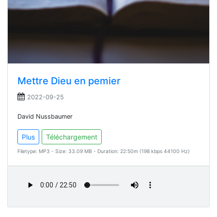
Mettre Dieu en pemier
2022-09-25
David Nussbaumer
Plus
Téléchargement
Filetype: MP3 - Size: 33.09 MB - Duration: 22:50m (198 kbps 44100 Hz)