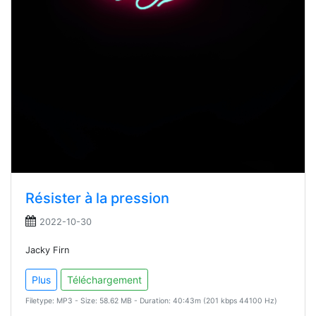
Résister à la pression
2022-10-30
Jacky Firn
Plus
Téléchargement
Filetype: MP3 - Size: 58.62 MB - Duration: 40:43m (201 kbps 44100 Hz)