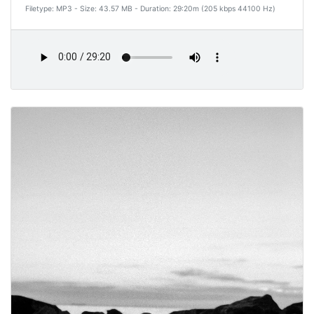
Filetype: MP3 - Size: 43.57 MB - Duration: 29:20m (205 kbps 44100 Hz)