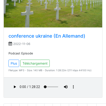
conference ukraine (En Allemand)
2022-11-06
Podcast Episode
Plus
Téléchargement
Filetype: MP3 - Size: 140 MB - Duration: 1:28:22m (211 kbps 44100 Hz)