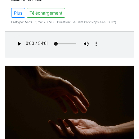
Plus
Téléchargement
Filetype: MP3 - Size: 70 MB - Duration: 54:01m (172 kbps 44100 Hz)