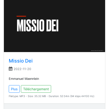
Missio Dei
2022-11-20
Emmanuel Maennlein
Plus
Téléchargement
Filetype: MP3 - Size: 35.32 MB - Duration: 52:34m (94 kbps 44100 Hz)