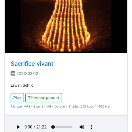
Sacrifice vivant
2023-02-12
Erwan Schild
Plus
Téléchargement
Filetype: MP3 - Size: 34 MB - Duration: 21:22m (213 kbps 44100 Hz)