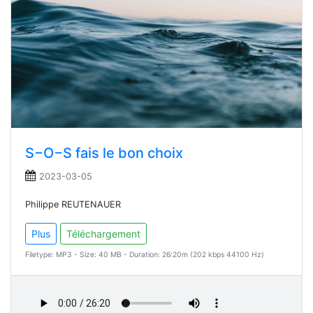
S−O−S fais le bon choix
2023-03-05
Philippe REUTENAUER
Plus
Téléchargement
Filetype: MP3 - Size: 40 MB - Duration: 26:20m (202 kbps 44100 Hz)