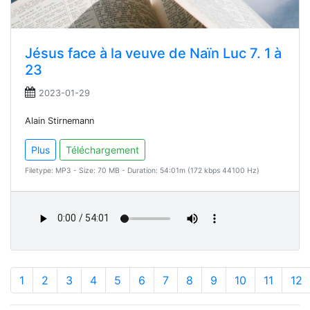
Jésus face à la veuve de Naïn Luc 7. 1 à
23
2023-01-29
Alain Stirnemann
Plus
Téléchargement
Filetype: MP3 - Size: 70 MB - Duration: 54:01m (172 kbps 44100 Hz)
1
2
3
4
5
6
7
8
9
10
11
12