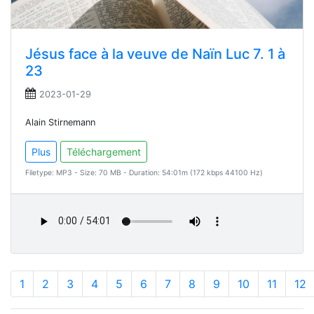
Jésus face à la veuve de Naïn Luc 7. 1 à
23
2023-01-29
Alain Stirnemann
Plus
Téléchargement
Filetype: MP3 - Size: 70 MB - Duration: 54:01m (172 kbps 44100 Hz)
1
2
3
4
5
6
7
8
9
10
11
12