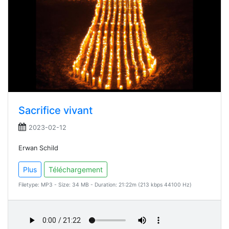
Sacrifice vivant
2023-02-12
Erwan Schild
Plus
Téléchargement
Filetype: MP3 - Size: 34 MB - Duration: 21:22m (213 kbps 44100 Hz)