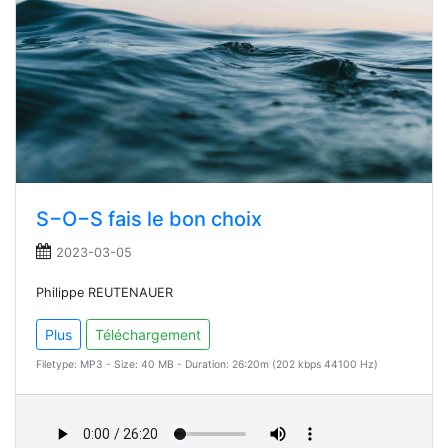
S−O−S fais le bon choix
2023-03-05
Philippe REUTENAUER
Plus
Téléchargement
Filetype: MP3 - Size: 40 MB - Duration: 26:20m (202 kbps 44100 Hz)