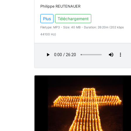
Philippe REUTENAUER
Plus
Téléchargement
Filetype: MP3 - Size: 40 MB - Duration: 26:20m (202 kbps
44100 Hz)