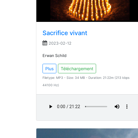
Sacrifice vivant
2023-02-12
Erwan Schild
Plus
Téléchargement
Filetype: MP3 - Size: 34 MB - Duration: 21:22m (213 kbps
44100 Hz)