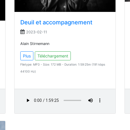
Deuil et accompagnement
2023-02-11
Alain Stirnemann
Plus
Téléchargement
Filetype: MP3 - Size: 172 MB - Duration: 1:59:25m (191 kbps
44100 Hz)