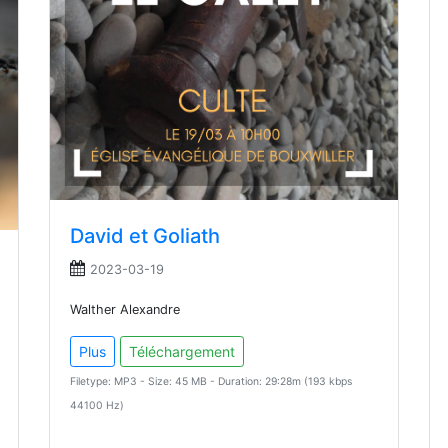
David et Goliath
2023-03-19
Walther Alexandre
Plus
Téléchargement
Filetype: MP3 - Size: 45 MB - Duration: 29:28m (193 kbps
44100 Hz)