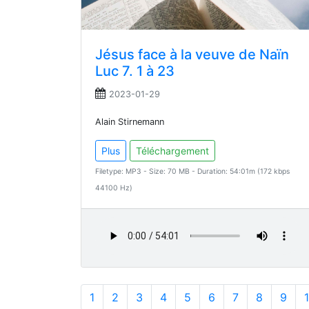
Jésus face à la veuve de Naïn
Luc 7. 1 à 23
2023-01-29
Alain Stirnemann
Plus
Téléchargement
Filetype: MP3 - Size: 70 MB - Duration: 54:01m (172 kbps
44100 Hz)
1
2
3
4
5
6
7
8
9