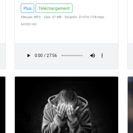
Plus
Téléchargement
Filetype: MP3 - Size: 37 MB - Duration: 27:57m (176 kbps
44100 Hz)