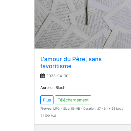
L'amour du Père, sans
favoritisme
2023-04-30
Aurelien Bloch
Plus
Téléchargement
Filetype: MP3 - Size: 56 MB - Duration: 37:46m (198 kbps
44100 Hz)