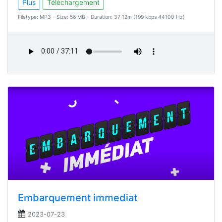
Plus
Téléchargement
Filetype: MP3 - Size: 56 MB - Duration: 37:12m (199 kbps 44100 Hz)
Embarquement immediat
2023-07-23