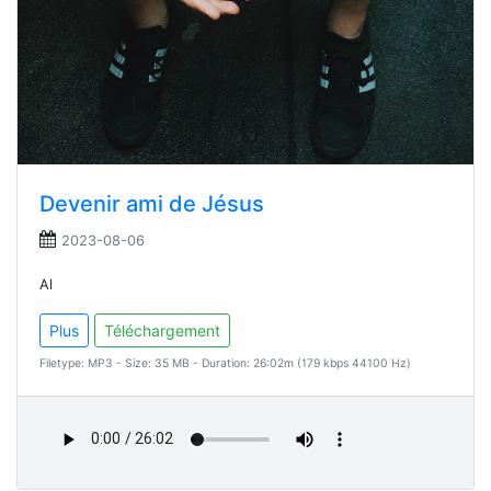
Devenir ami de Jésus
2023-08-06
Al
Plus
Téléchargement
Filetype: MP3 - Size: 35 MB - Duration: 26:02m (179 kbps 44100 Hz)