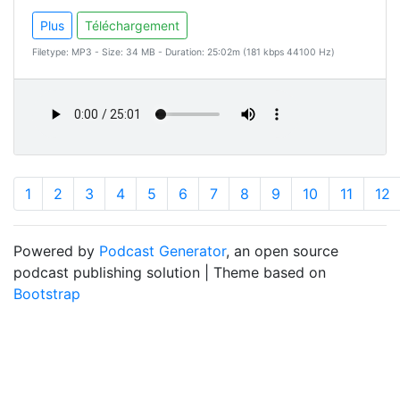
Plus
Téléchargement
Filetype: MP3 - Size: 34 MB - Duration: 25:02m (181 kbps 44100 Hz)
1
2
3
4
5
6
7
8
9
10
11
12
Powered by
Podcast Generator
, an open source
podcast publishing solution | Theme based on
Bootstrap