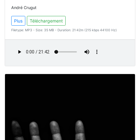
André Crugut
Plus
Téléchargement
Filetype: MP3 - Size: 35 MB - Duration: 21:42m (215 kbps 44100 Hz)