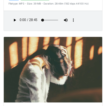
Filetype: MP3 - Size: 39 MB - Duration: 28:46m (182 kbps 44100 Hz)