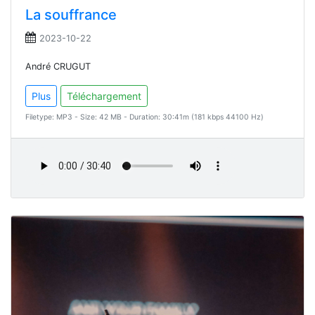
La souffrance
2023-10-22
André CRUGUT
Plus
Téléchargement
Filetype: MP3 - Size: 42 MB - Duration: 30:41m (181 kbps 44100 Hz)