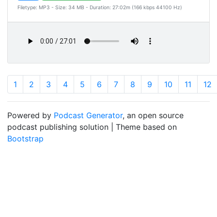
Filetype: MP3 - Size: 34 MB - Duration: 27:02m (166 kbps 44100 Hz)
1
2
3
4
5
6
7
8
9
10
11
12
Powered by
Podcast Generator
, an open source
podcast publishing solution | Theme based on
Bootstrap