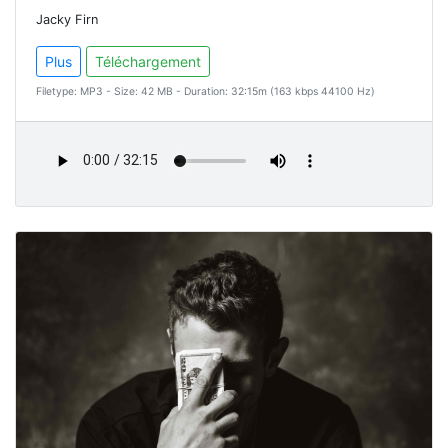
Jacky Firn
Plus
Téléchargement
Filetype: MP3 - Size: 42 MB - Duration: 32:15m (163 kbps 44100 Hz)