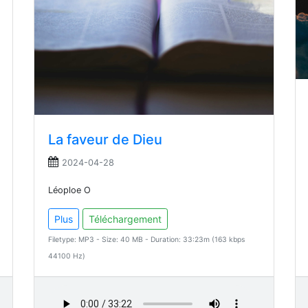
La faveur de Dieu
2024-04-28
Léoploe O
Plus
Téléchargement
Filetype: MP3 - Size: 40 MB - Duration: 33:23m (163 kbps
44100 Hz)