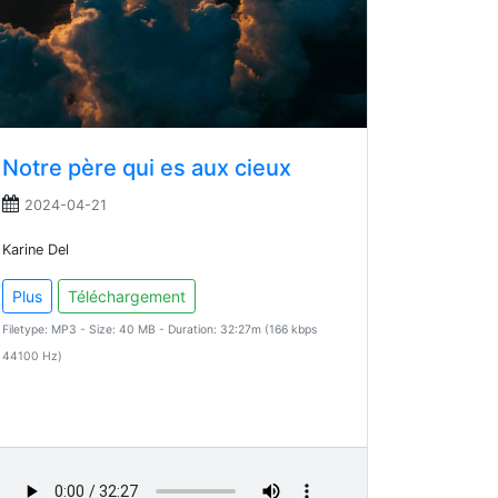
Notre père qui es aux cieux
2024-04-21
Karine Del
Plus
Téléchargement
Filetype: MP3 - Size: 40 MB - Duration: 32:27m (166 kbps
44100 Hz)