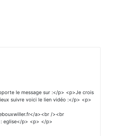
pporte le message sur :</p> <p>Je crois
ux suivre voici le lien vidéo :</p> <p>
eebouxwiller.fr</a><br /><br
e : eglise</p> <p> </p>