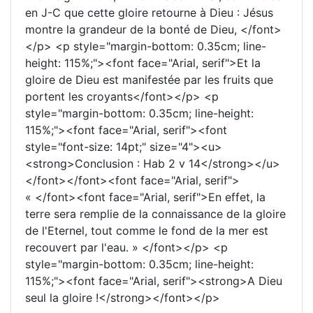
en J-C que cette gloire retourne à Dieu : Jésus
montre la grandeur de la bonté de Dieu, </font>
</p> <p style="margin-bottom: 0.35cm; line-
height: 115%;"><font face="Arial, serif">Et la
gloire de Dieu est manifestée par les fruits que
portent les croyants</font></p> <p
style="margin-bottom: 0.35cm; line-height:
115%;"><font face="Arial, serif"><font
style="font-size: 14pt;" size="4"><u>
<strong>Conclusion : Hab 2 v 14</strong></u>
</font></font><font face="Arial, serif">
« </font><font face="Arial, serif">En effet, la
terre sera remplie de la connaissance de la gloire
de l'Eternel, tout comme le fond de la mer est
recouvert par l'eau. » </font></p> <p
style="margin-bottom: 0.35cm; line-height:
115%;"><font face="Arial, serif"><strong>A Dieu
seul la gloire !</strong></font></p>