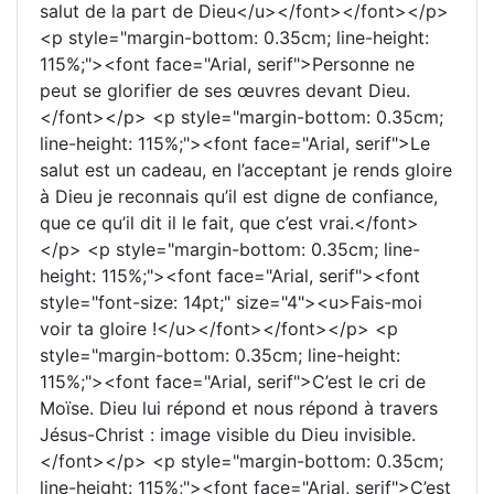
salut de la part de Dieu</u></font></font></p>
<p style="margin-bottom: 0.35cm; line-height:
115%;"><font face="Arial, serif">Personne ne
peut se glorifier de ses œuvres devant Dieu.
</font></p> <p style="margin-bottom: 0.35cm;
line-height: 115%;"><font face="Arial, serif">Le
salut est un cadeau, en l’acceptant je rends gloire
à Dieu je reconnais qu’il est digne de confiance,
que ce qu’il dit il le fait, que c’est vrai.</font>
</p> <p style="margin-bottom: 0.35cm; line-
height: 115%;"><font face="Arial, serif"><font
style="font-size: 14pt;" size="4"><u>Fais-moi
voir ta gloire !</u></font></font></p> <p
style="margin-bottom: 0.35cm; line-height:
115%;"><font face="Arial, serif">C’est le cri de
Moïse. Dieu lui répond et nous répond à travers
Jésus-Christ : image visible du Dieu invisible.
</font></p> <p style="margin-bottom: 0.35cm;
line-height: 115%;"><font face="Arial, serif">C’est