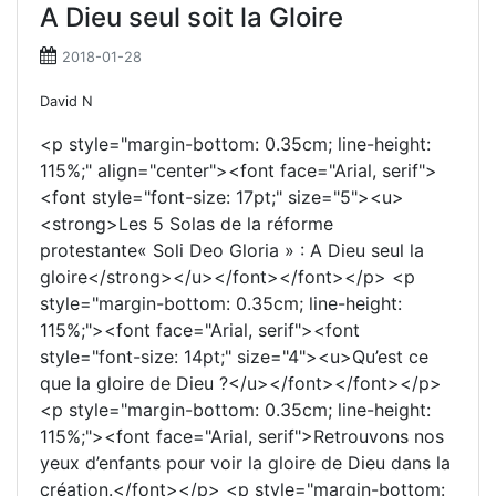
A Dieu seul soit la Gloire
2018-01-28
David N
<p style="margin-bottom: 0.35cm; line-height:
115%;" align="center"><font face="Arial, serif">
<font style="font-size: 17pt;" size="5"><u>
<strong>Les 5 Solas de la réforme
protestante« Soli Deo Gloria » : A Dieu seul la
gloire</strong></u></font></font></p> <p
style="margin-bottom: 0.35cm; line-height:
115%;"><font face="Arial, serif"><font
style="font-size: 14pt;" size="4"><u>Qu’est ce
que la gloire de Dieu ?</u></font></font></p>
<p style="margin-bottom: 0.35cm; line-height:
115%;"><font face="Arial, serif">Retrouvons nos
yeux d’enfants pour voir la gloire de Dieu dans la
création.</font></p> <p style="margin-bottom: