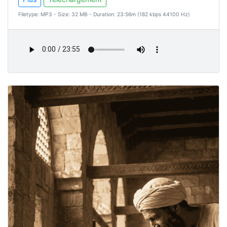
Filetype: MP3 - Size: 32 MB - Duration: 23:56m (182 kbps 44100 Hz)