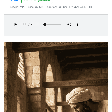
Filetype: MP3 - Size: 32 MB - Duration: 23:56m (182 kbps 44100 Hz)