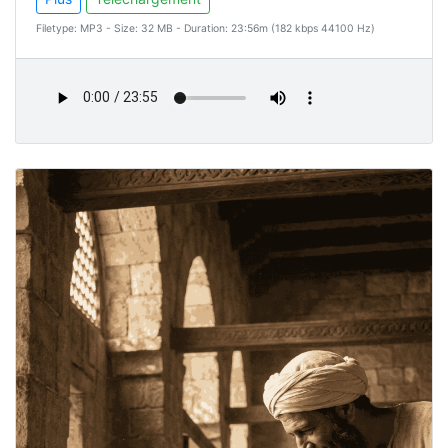
Filetype: MP3 - Size: 32 MB - Duration: 23:56m (182 kbps 44100 Hz)